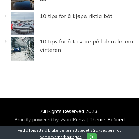
10 tips for å kjøpe riktig båt
10 tips for å ta vare på bilen din om
vinteren
All Rights Reserved 2023.
Proudly powered by WordPress
|
Theme: Refined
Magazine by
Candid Themes
.
Ved å forsette å bruke dette nettstedet så aksepterer du
personvernerklæringen
.
Ja