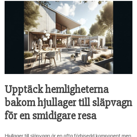
Upptäck hemligheterna
bakom hjullager till släpvagn
för en smidigare resa
Hjullager till släpvagn är en ofta förbisedd komponent men