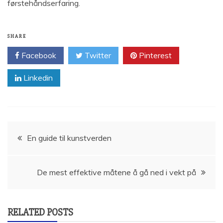
førstehåndserfaring.
SHARE
Facebook
Twitter
Pinterest
Linkedin
Innleggsnavigasjon
En guide til kunstverden
De mest effektive måtene å gå ned i vekt på
RELATED POSTS