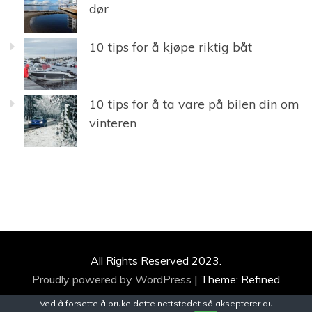
dør
10 tips for å kjøpe riktig båt
10 tips for å ta vare på bilen din om
vinteren
All Rights Reserved 2023.
Proudly powered by WordPress
|
Theme: Refined
Magazine by
Candid Themes
.
Ved å forsette å bruke dette nettstedet så aksepterer du