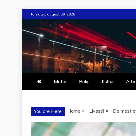
Skip
torsdag, august 06, 2026
to
content
Motor
Bolig
Kultur
Arbe
Home
Livsstil
De mest ef
You are Here