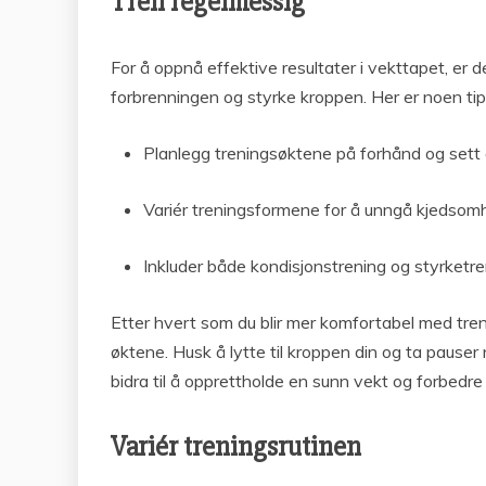
Tren regelmessig
For å oppnå effektive resultater i vekttapet, er de
forbrenningen og styrke kroppen. Her er noen tips
Planlegg treningsøktene på forhånd og sett a
Variér treningsformene for å unngå kjedsomhe
Inkluder både kondisjonstrening og styrketren
Etter hvert som du blir mer komfortabel med tren
øktene. Husk å lytte til kroppen din og ta pauser
bidra til å opprettholde en sunn vekt og forbedre
Variér treningsrutinen