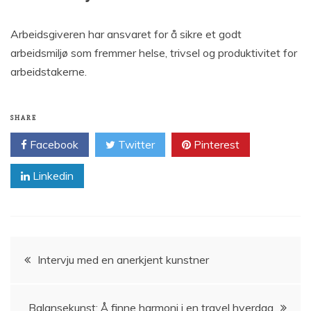
Arbeidsgiveren har ansvaret for å sikre et godt
arbeidsmiljø som fremmer helse, trivsel og produktivitet for
arbeidstakerne.
SHARE
Facebook
Twitter
Pinterest
Linkedin
Innleggsnavigasjon
Intervju med en anerkjent kunstner
Balansekunst: Å finne harmoni i en travel hverdag