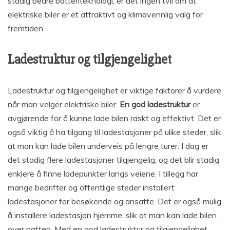
stadig bedre batteriteknologi, er det ingen tvil om at
elektriske biler er et attraktivt og klimavennlig valg for
fremtiden.
Ladestruktur og tilgjengelighet
Ladestruktur og tilgjengelighet er viktige faktorer å vurdere
når man velger elektriske biler.
En god ladestruktur
er
avgjørende for å kunne lade bilen raskt og effektivt. Det er
også viktig å ha tilgang til ladestasjoner på ulike steder, slik
at man kan lade bilen underveis på lengre turer. I dag er
det stadig flere ladestasjoner tilgjengelig, og det blir stadig
enklere å finne ladepunkter langs veiene. I tillegg har
mange bedrifter og offentlige steder installert
ladestasjoner for besøkende og ansatte. Det er også mulig
å installere ladestasjon hjemme, slik at man kan lade bilen
over natten. Med en god ladestruktur og tilgjengelighet