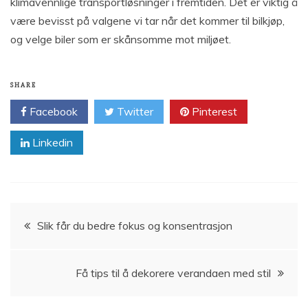
klimavennlige transportløsninger i fremtiden. Det er viktig å
være bevisst på valgene vi tar når det kommer til bilkjøp,
og velge biler som er skånsomme mot miljøet.
SHARE
Facebook
Twitter
Pinterest
Linkedin
Innleggsnavigasjon
Slik får du bedre fokus og konsentrasjon
Få tips til å dekorere verandaen med stil