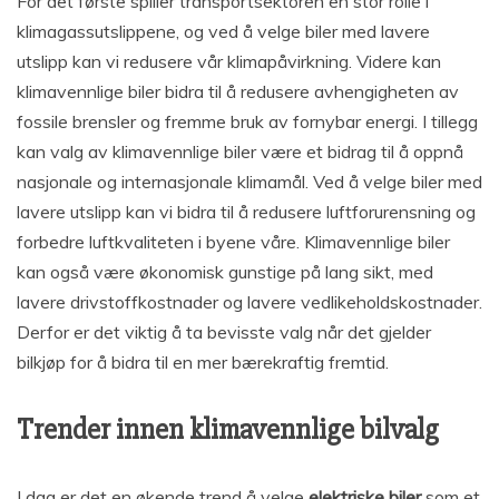
For det første spiller transportsektoren en stor rolle i
klimagassutslippene, og ved å velge biler med lavere
utslipp kan vi redusere vår klimapåvirkning. Videre kan
klimavennlige biler bidra til å redusere avhengigheten av
fossile brensler og fremme bruk av fornybar energi. I tillegg
kan valg av klimavennlige biler være et bidrag til å oppnå
nasjonale og internasjonale klimamål. Ved å velge biler med
lavere utslipp kan vi bidra til å redusere luftforurensning og
forbedre luftkvaliteten i byene våre. Klimavennlige biler
kan også være økonomisk gunstige på lang sikt, med
lavere drivstoffkostnader og lavere vedlikeholdskostnader.
Derfor er det viktig å ta bevisste valg når det gjelder
bilkjøp for å bidra til en mer bærekraftig fremtid.
Trender innen klimavennlige bilvalg
I dag er det en økende trend å velge
elektriske biler
som et