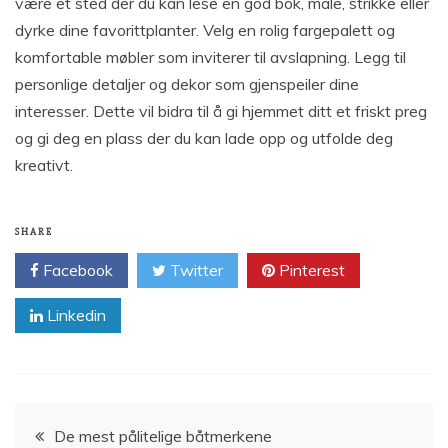
være et sted der du kan lese en god bok, male, strikke eller
dyrke dine favorittplanter. Velg en rolig fargepalett og
komfortable møbler som inviterer til avslapning. Legg til
personlige detaljer og dekor som gjenspeiler dine
interesser. Dette vil bidra til å gi hjemmet ditt et friskt preg
og gi deg en plass der du kan lade opp og utfolde deg
kreativt.
SHARE
Facebook
Twitter
Pinterest
Linkedin
Innleggsnavigasjon
De mest pålitelige båtmerkene