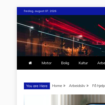
Skip
fredag, august 07, 2026
to
content
Motor
Bolig
Kultur
Arbe
Home
Arbeidsliv
Få hjel
You are Here