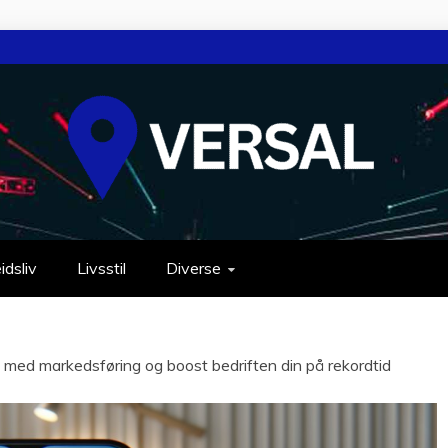
idsliv
Livsstil
Diverse
p med markedsføring og boost bedriften din på rekordtid