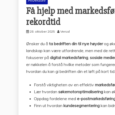
Arbeidsliv
Få hjelp med markedsfør
rekordtid
28. oktober 2025
Versal
Ønsker du å
ta bedriften din til nye høyder
og øke
landskap kan være utfordrende, men med de rett
fokuserer på
digital markedsføring
,
sosiale medie
er nøkkelen å forstå hvilke metoder som fungerer 
hvordan du kan gi bedriften din et løft på kort tid
Forstå viktigheten av en effektiv
markedsfør
Lær hvordan
søkemotoroptimalisering
kan øk
Oppdag fordelene med
e-postmarkedsførin
Finn ut hvordan
kundesegmentering
kan bidr