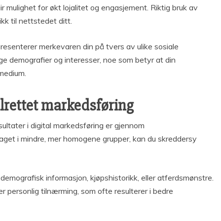
ir mulighet for økt lojalitet og engasjement. Riktig bruk av
k til nettstedet ditt.
resenterer merkevaren din på tvers av ulike sosiale
llige demografier og interesser, noe som betyr at din
 medium.
rettet markedsføring
ltater i digital markedsføring er gjennom
laget i mindre, mer homogene grupper, kan du skreddersy
emografisk informasjon, kjøpshistorikk, eller atferdsmønstre.
er personlig tilnærming, som ofte resulterer i bedre