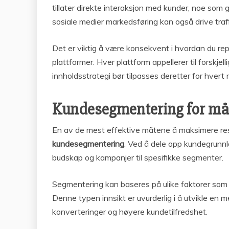
tillater direkte interaksjon med kunder, noe som g
sosiale medier markedsføring kan også drive trafik
Det er viktig å være konsekvent i hvordan du rep
plattformer. Hver plattform appellerer til forskje
innholdsstrategi bør tilpasses deretter for hvert
Kundesegmentering for mål
En av de mest effektive måtene å maksimere resu
kundesegmentering
. Ved å dele opp kundegrunn
budskap og kampanjer til spesifikke segmenter.
Segmentering kan baseres på ulike faktorer som d
Denne typen innsikt er uvurderlig i å utvikle en m
konverteringer og høyere kundetilfredshet.