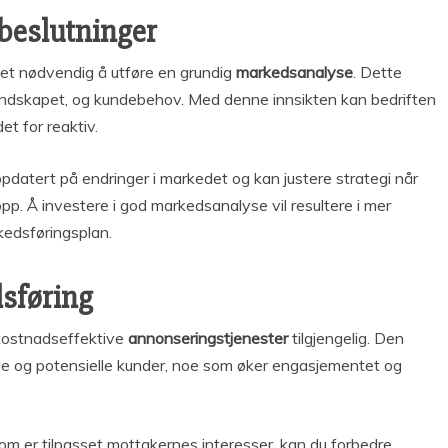
beslutninger
 det nødvendig å utføre en grundig
markedsanalyse
. Dette
andskapet, og kundebehov. Med denne innsikten kan bedriften
et for reaktiv.
pdatert på endringer i markedet og kan justere strategi når
opp. Å investere i god markedsanalyse vil resultere i mer
kedsføringsplan.
sføring
 kostnadseffektive
annonseringstjenester
tilgjengelig. Den
de og potensielle kunder, noe som øker engasjementet og
om er tilpasset mottakernes interesser, kan du forbedre