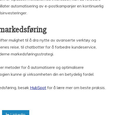
 tillater automatisering av e-postkampanjer en kontinuerlig
dsinvesteringer.
 markedsføring
fter mulighet til å dra nytte av avanserte verktøy og
enes reise, til chatbotter for å forbedre kundeservice,
oderne markedsføringsstrategi.
ller metoder for å automatisere og optimalisere
ologien kunne gi virksomheten din en betydelig fordel.
rkedsføring, besøk
HubSpot
for å lære mer om beste praksis.
Linkedin