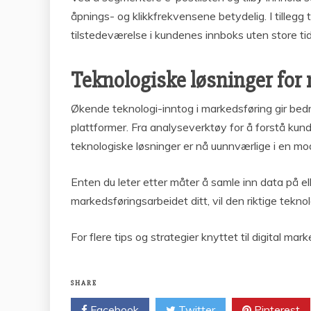
åpnings- og klikkfrekvensene betydelig. I tillegg
tilstedeværelse i kundenes innboks uten store ti
Teknologiske løsninger for
Økende teknologi-inntog i markedsføring gir bedri
plattformer. Fra analyseverktøy for å forstå kund
teknologiske løsninger er nå uunnværlige i en m
Enten du leter etter måter å samle inn data på e
markedsføringsarbeidet ditt, vil den riktige tekn
For flere tips og strategier knyttet til digital ma
SHARE
Facebook
Twitter
Pinterest