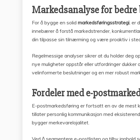
Markedsanalyse for bedre 
For å bygge en solid
markedsføringsstrategi
, er
innebærer å forstå markedstrender, konkurrentl
din tilpasse sin tilnærming og være proaktiv i sted
Regelmessige analyser sikrer at du holder deg op
nye muligheter oppstår eller utfordringer dukker 
velinformerte beslutninger og en mer robust mar
Fordeler med e-postmarked
E-postmarkedsføring er fortsatt en av de mest
tillater personlig kommunikasjon med eksisteren
bygger merkevarelojalitet.
Ved å segmentere e-postlisten og tilby innhold s