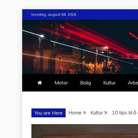
Skip
torsdag, august 06, 2026
to
content
Motor
Bolig
Kultur
Arbe
Home
Kultur
10 tips til 
You are Here