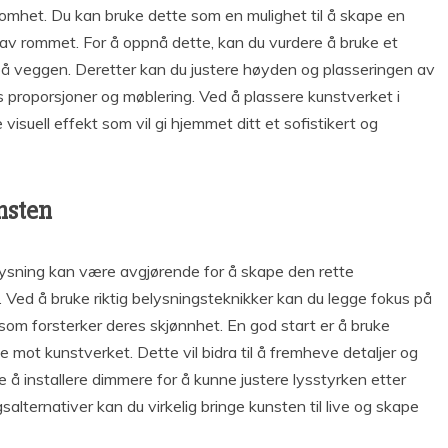
omhet. Du kan bruke dette som en mulighet til å skape en
 av rommet. For å oppnå dette, kan du vurdere å bruke et
 på veggen. Deretter kan du justere høyden og plasseringen av
 proporsjoner og møblering. Ved å plassere kunstverket i
suell effekt som vil gi hjemmet ditt et sofistikert og
nsten
lysning kan være avgjørende for å skape den rette
Ved å bruke riktig belysningsteknikker kan du legge fokus på
 som forsterker deres skjønnhet. En god start er å bruke
te mot kunstverket. Dette vil bidra til å fremheve detaljer og
e å installere dimmere for å kunne justere lysstyrken etter
lternativer kan du virkelig bringe kunsten til live og skape