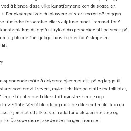
r. Ved å blande disse ulike kunstformene kan du skape en
t. For eksempel kan du plassere et stort maleri på veggen
til mindre fotografier eller skulpturer rundt i rommet for å
kunstverk kan du også uttrykke din personlige stil og smak på
ere og blande forskjellige kunstformer for å skape en
itt.
r
n spennende måte å dekorere hjemmet ditt på og legge til
sturer som grovt treverk, myke tekstiler og glatte metallflater,
 legge til puter med ulike stoffmønstre, henge opp
ert overflate. Ved å blande og matche ulike materialer kan du
lse i hjemmet ditt. Ikke vær redd for å eksperimentere og
en for å skape den ønskede stemningen i rommet.