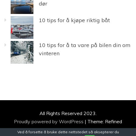
dør
10 tips for å kjøpe riktig båt
10 tips for å ta vare på bilen din om
vinteren
All Rights Reserved 2023.
Proudly powered by WordPress
|
Theme: Refined
Magazine by
Candid Themes
.
Ved å forsette å bruke dette nettstedet så aksepterer du